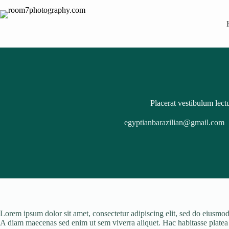
Skip
to
content
Placerat vestibulum lect
egyptianbarazilian@gmail.com
Lorem ipsum dolor sit amet, consectetur adipiscing elit, sed do eiusmod 
A diam maecenas sed enim ut sem viverra aliquet. Hac habitasse platea di