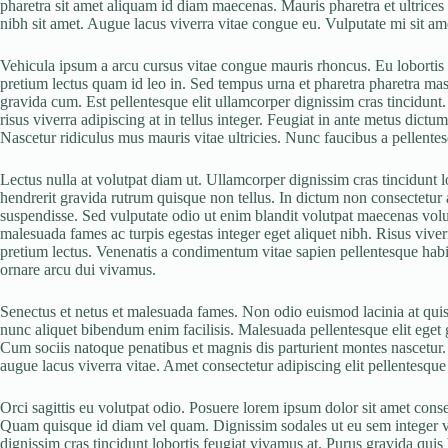
pharetra sit amet aliquam id diam maecenas. Mauris pharetra et ultrices 
nibh sit amet. Augue lacus viverra vitae congue eu. Vulputate mi sit 
Vehicula ipsum a arcu cursus vitae congue mauris rhoncus. Eu lobortis e
pretium lectus quam id leo in. Sed tempus urna et pharetra pharetra ma
gravida cum. Est pellentesque elit ullamcorper dignissim cras tincidunt. 
risus viverra adipiscing at in tellus integer. Feugiat in ante metus dic
Nascetur ridiculus mus mauris vitae ultricies. Nunc faucibus a pellentesqu
Lectus nulla at volutpat diam ut. Ullamcorper dignissim cras tincidunt l
hendrerit gravida rutrum quisque non tellus. In dictum non consectetur a 
suspendisse. Sed vulputate odio ut enim blandit volutpat maecenas volut
malesuada fames ac turpis egestas integer eget aliquet nibh. Risus viverr
pretium lectus. Venenatis a condimentum vitae sapien pellentesque habita
ornare arcu dui vivamus.
Senectus et netus et malesuada fames. Non odio euismod lacinia at quis 
nunc aliquet bibendum enim facilisis. Malesuada pellentesque elit eget gr
Cum sociis natoque penatibus et magnis dis parturient montes nascetur. 
augue lacus viverra vitae. Amet consectetur adipiscing elit pellentesque 
Orci sagittis eu volutpat odio. Posuere lorem ipsum dolor sit amet con
Quam quisque id diam vel quam. Dignissim sodales ut eu sem integer vit
dignissim cras tincidunt lobortis feugiat vivamus at. Purus gravida quis