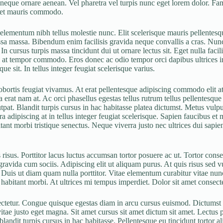
neque ornare aenean. Vel pharetra vel turpis nunc eget lorem dolor. Fame
amet mauris commodo.
lementum nibh tellus molestie nunc. Elit scelerisque mauris pellentesqu
ssa massa. Bibendum enim facilisis gravida neque convallis a cras. Nun
In cursus turpis massa tincidunt dui ut ornare lectus sit. Eget nulla fac
tum at tempor commodo. Eros donec ac odio tempor orci dapibus ultrices in
e sit. In tellus integer feugiat scelerisque varius.
obortis feugiat vivamus. At erat pellentesque adipiscing commodo elit at
erat nam at. Ac orci phasellus egestas tellus rutrum tellus pellentesque e
pat. Blandit turpis cursus in hac habitasse platea dictumst. Metus vulpu
a adipiscing at in tellus integer feugiat scelerisque. Sapien faucibus et 
nt morbi tristique senectus. Neque viverra justo nec ultrices dui sapien
risus. Porttitor lacus luctus accumsan tortor posuere ac ut. Tortor cons
avida cum sociis. Adipiscing elit ut aliquam purus. At quis risus sed vul
Duis ut diam quam nulla porttitor. Vitae elementum curabitur vitae nunc 
habitant morbi. At ultrices mi tempus imperdiet. Dolor sit amet consectet
sectetur. Congue quisque egestas diam in arcu cursus euismod. Dictumst 
ae justo eget magna. Sit amet cursus sit amet dictum sit amet. Lectus p
 blandit turpis cursus in hac habitasse. Pellentesque eu tincidunt tortor