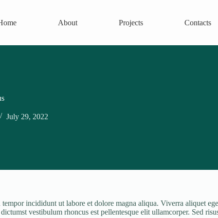
Home
About
Projects
Contacts
us
July 29, 2022
tempor incididunt ut labore et dolore magna aliqua. Viverra aliquet eget 
ctumst vestibulum rhoncus est pellentesque elit ullamcorper. Sed risus ul