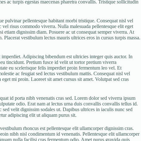
s ac turpis egestas maecenas pharetra convallis. Tristique sollicitudin
e pulvinar pellentesque habitant morbi tristique. Consequat nisl vel
c vel risus commodo viverra. Nulla malesuada pellentesque elit eget
ilisi etiam dignissim diam. Posuere ac ut consequat semper viverra. At
. Placerat vestibulum lectus mauris ultrices eros in cursus turpis massa.
 imperdiet. Adipiscing bibendum est ultricies integer quis auctor. In
u tincidunt. Pretium fusce id velit ut tortor pretium viverra
tate eu scelerisque felis imperdiet proin fermentum leo vel. Et
molestie ac feugiat sed lectus vestibulum mattis. Consequat nisl vel
 eget mi proin. Laoreet sit amet cursus sit amet. Volutpat sed cras
equat id porta nibh venenatis cras sed. Lorem dolor sed viverra ipsum
putate odio. Erat nam at lectus urna duis convallis convallis tellus id.
sed velit dignissim sodales ut. Dapibus ultrices in iaculis nunc sed
ur adipiscing elit ut aliquam purus sit.
vestibulum rhoncus est pellentesque elit ullamcorper dignissim cras.
roin nibh nisl condimentum id venenatis. Pellentesque elit ullamcorper
 aliquam nulla facilisi cras fermentum odio. Amet purus gravida quis